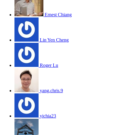
Ernest Chiang
Lin Yen Cheng
Roger Lu
yang.chris.9
yichia23