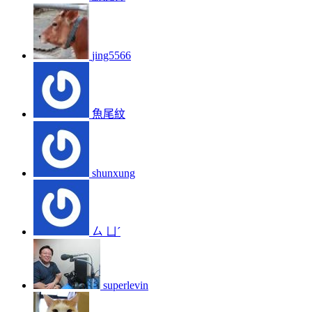
jing5566
魚尾紋
shunxung
ㄙ ㄩˊ
superlevin