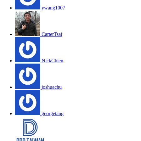
ywang1007
CarterTsai
NickChien
joshuachu
georgetang