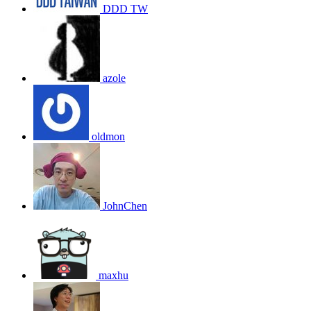
DDD TW
azole
oldmon
JohnChen
maxhu