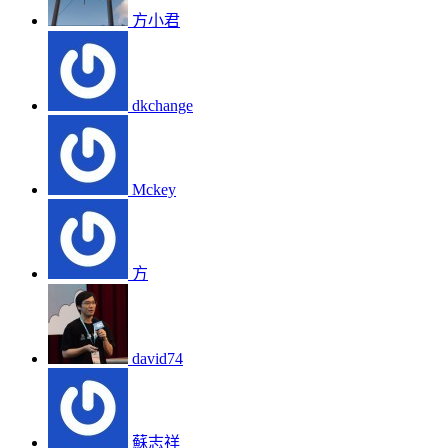
方小君
dkchange
Mckey
方
david74
蘇志祥