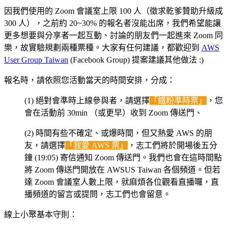
因我們使用的 Zoom 會議室上限 100 人（徵求乾爹贊助升級成
300 人），之前約 20~30% 的報名者沒能出席，我們希望能讓
更多想要與分享者一起互動、討論的朋友們一起進來 Zoom 同
樂，故實驗規劃兩種票種。大家有任何建議，都歡迎到
AWS
User Group Taiwan
(Facebook Group) 提案建議其他做法 :)
報名時，請依照您活動當天的時間安排，分成：
(1) 絕對會準時上線參與者，請選擇
「鐵粉準時票」
，您
會在活動前 30min （或更早）收到 Zoom 傳送門、
(2) 時間有些不確定、或爆時間，但又熱愛 AWS 的朋
友，請選擇
「我愛 AWS 票」
，志工們將於開場後五分
鐘 (19:05) 寄信通知 Zoom 傳送門。我們也會在這時間點
將 Zoom 傳送門開放在 AWSUS Taiwan 各個頻道。但若
達 Zoom 會議室人數上限，就麻煩各位觀看直播囉，直
播頻道的留言或提問，志工們也會留意。
線上小聚基本守則：