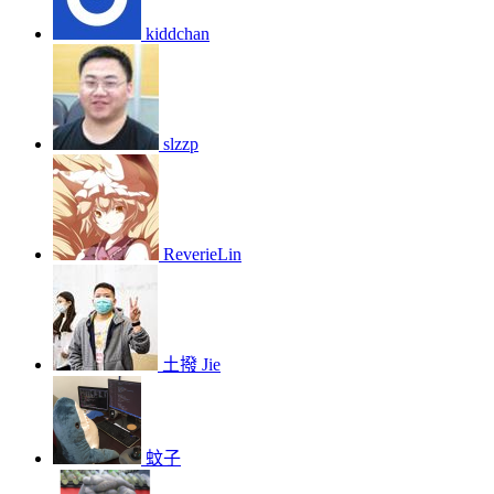
kiddchan
slzzp
ReverieLin
土撥 Jie
蚊子