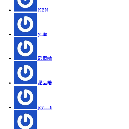
KBN
yiiiln
郭育綸
趙品皓
joy1118