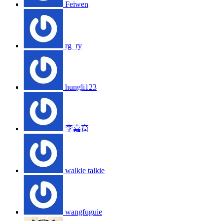
Feiwen
rg_ry
hungli123
李嘉育
walkie talkie
wangfuguie