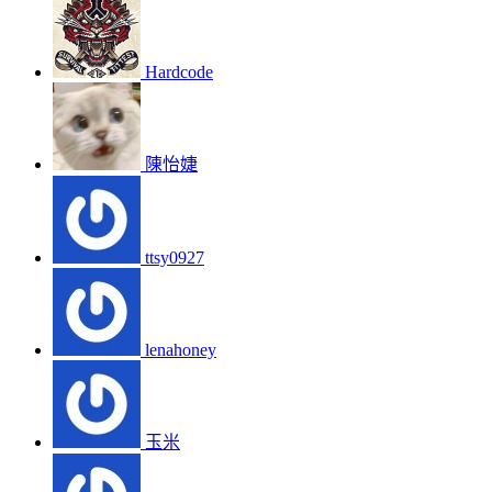
Hardcode
陳怡婕
ttsy0927
lenahoney
玉米