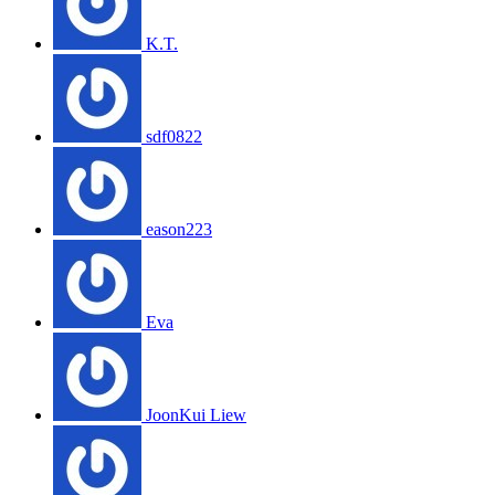
K.T.
sdf0822
eason223
Eva
JoonKui Liew