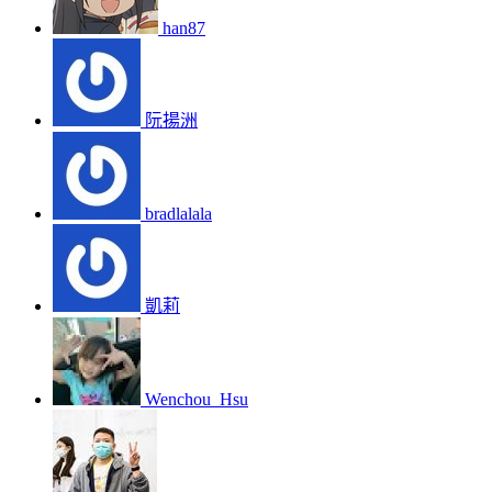
han87
阮揚洲
bradlalala
凱莉
Wenchou_Hsu