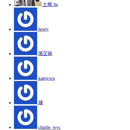
土撥 Jie
henry
張芷瑜
katejcwu
竣
charlie_wyc