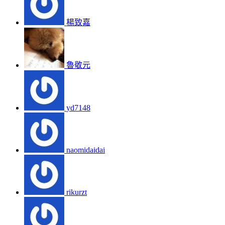
楊致嘉
魯敬元
yd7148
naomidaidai
rikurzt