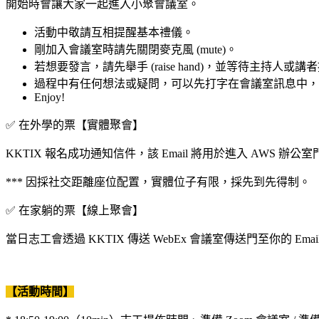
開始時會讓大家一起進入小聚會議室。
活動中敬請互相提醒基本禮儀。
剛加入會議室時請先關閉麥克風 (mute)。
若想要發言，請先舉手 (raise hand)，並等待主持人或
過程中有任何想法或疑問，可以先打字在會議室訊息中，待 
Enjoy!
✅ 在外學的票【實體聚會】
KKTIX 報名成功通知信件，該 Email 將用於進入 AWS
*** 因採社交距離座位配置，實體位子有限，採先到先得制。
✅ 在家躺的票【線上聚會】
當日志工會透過 KKTIX 傳送 WebEx 會議室傳送門至你的 Emai
【活動時間】