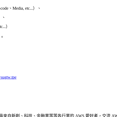
de、Media, etc...）、
）、
..）
整。
sugtw.tpe
交流社群，成員來自新創、科技、金融業等等各行業的 AWS 愛好者，交流