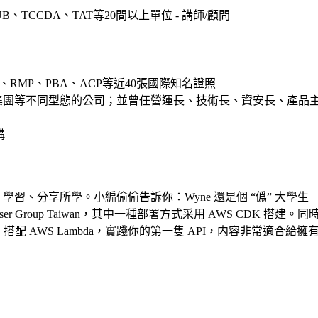
CCDA、TAT等20間以上單位 - 講師/顧問
、PMP、RMP、PBA、ACP等近40張國際知名證照
團等不同型態的公司；並曾任營運長、技術長、資安長、產品主管
構
色，喜歡交流、學習、分享所學。小編偷偷告訴你：Wyne 還是個 “僞” 大學生
WS User Group Taiwan，其中一種部署方式采用 AWS 
 API）搭配 AWS Lambda，實踐你的第一隻 API，内容非常適合給