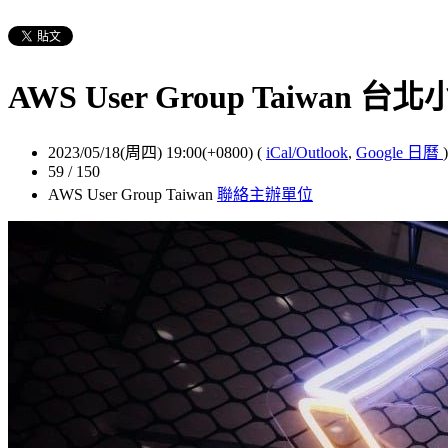
AWS User Group Taiwan 台
2023/05/18(周四) 19:00(+0800)
(
iCal/Outlook
,
Google 日曆
)
59 / 150
AWS User Group Taiwan
聯絡主辦單位