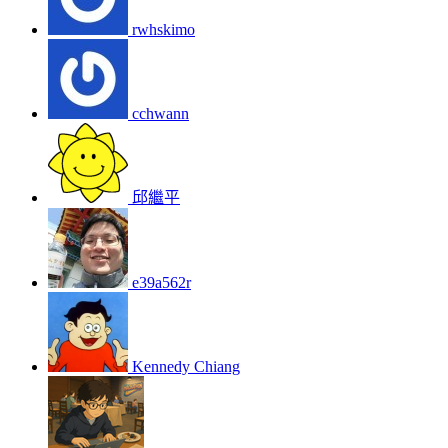
rwhskimo
cchwann
邱繼平
e39a562r
Kennedy Chiang