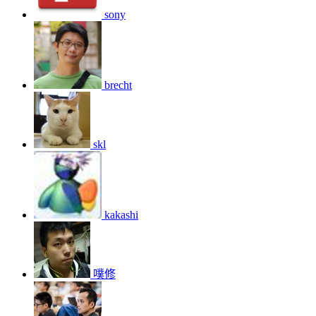
sony
brecht
skl
kakashi
噗修