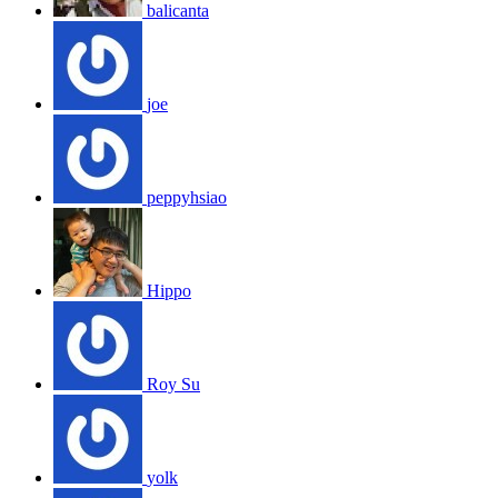
balicanta
joe
peppyhsiao
Hippo
Roy Su
yolk