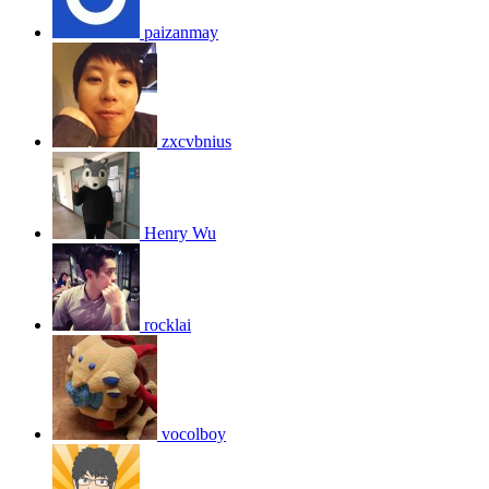
paizanmay
zxcvbnius
Henry Wu
rocklai
vocolboy