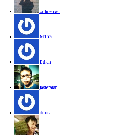
onlinemad
M157q
Ethan
jasteralan
dinolai