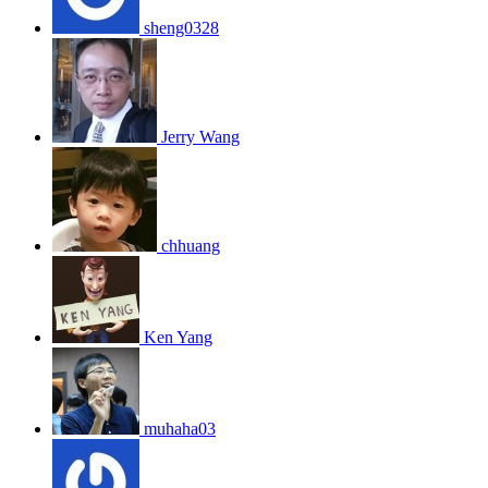
sheng0328
Jerry Wang
chhuang
Ken Yang
muhaha03