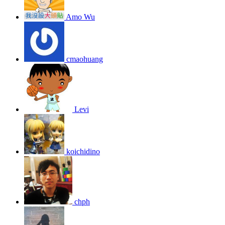
Amo Wu
cmaohuang
Levi
koichidino
chph