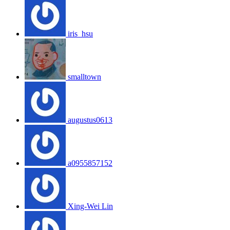
iris_hsu
smalltown
augustus0613
a0955857152
Xing-Wei Lin