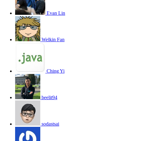
Evan Lin
Welkin Fan
Ching Yi
beelit94
sodastsai