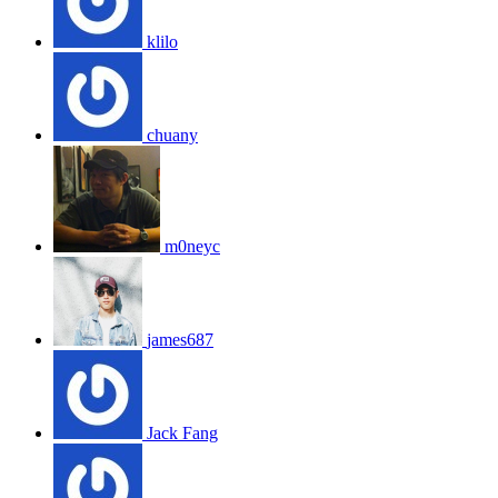
klilo
chuany
m0neyc
james687
Jack Fang