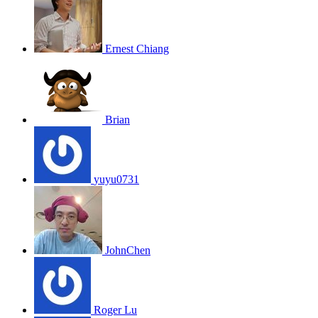
Ernest Chiang
Brian
yuyu0731
JohnChen
Roger Lu