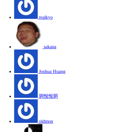
realkyo
sakana
Joshua Huang
玥悅悅玥
oldmon