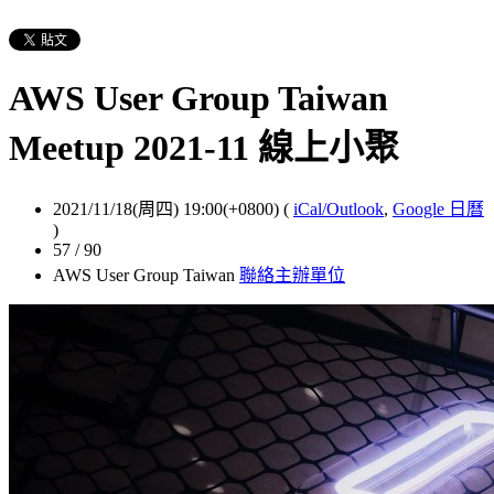
AWS User Group Taiwan
Meetup 2021-11 線上小聚
2021/11/18(周四) 19:00(+0800)
(
iCal/Outlook
,
Google 日曆
)
57 / 90
AWS User Group Taiwan
聯絡主辦單位