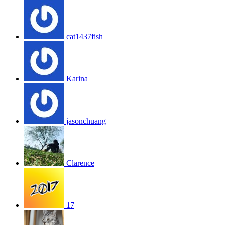
cat1437fish
Karina
jasonchuang
Clarence
17