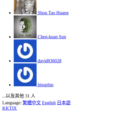
Shou Tao Huang
Chen-kuan Sun
david836028
hisopfun
...以及其他 31 人
Language:
繁體中文
English
日本語
KKTIX