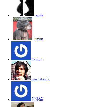
azole
jmlin
Evelyn
wes.takachi
任沛渝