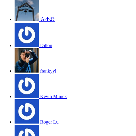
方小君
Dillon
frankyyl
Kevin Minick
Roger Lu