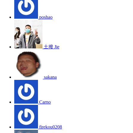
poshao
土撥 Jie
sakana
Carno
firekou0208