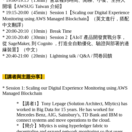
* 19:00-19:15（15min）會眾報到時間、閒聊、小食、主持人
開場【AWSUG Taiwan 介紹】
* 19:15-20:00（45min）Session 1【Scaling our Digital Experience
Monitoring using AWS Managed Blockchain】（英文進行，搭配
中文翻譯）
* 20:00-20:10（10min）Break Time
* 20:10-20:40（30min）Session 2【AIoT 產品開發實戰分享，
從 SageMaker, 到 Cognito ，打造全自動優化、驗證與部署的邊
緣裝置】（中文）
* 20:40-21:00（20min）Lightning talk / Q&A / 問卷回饋
【講者與主題分享】
* Session 1: Scaling our Digital Experience Monitoring using AWS
Managed Blockchain
* 【講者1】Tony Lepage (Solution Architect, Mlytics) has
worked in Big Data for 15 years. He has worked for
Mercedes Benz, AIG, Sainsbury's, TD Bank and IBM to
connect systems and move operations to the cloud.
* 【簡介】Mlytics is using hyperledger fabric to
decentralise and expand network monitoring so that users