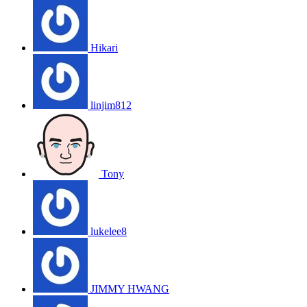
Hikari
linjim812
Tony
lukelee8
JIMMY HWANG