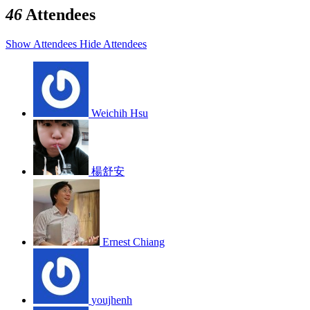
46
Attendees
Show Attendees
Hide Attendees
Weichih Hsu
楊舒安
Ernest Chiang
youjhenh