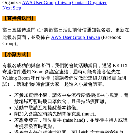
Organizer
AWS User Group Taiwan
Contact Organizer
Next Step
【直播傳送門】
當日直播傳送門 👉 將於當日活動前發信通知報名者、更新在
此報名頁面，並發佈在
AWS User Group Taiwan
(Facebook
Group)。
【小聚方式】
有報名成功的與會者們，我們將會於活動當日，透過 KKTIX
寄送信件通知 Zoom 會議室連結，屆時可能會讓各位先在
Waiting Room 稍作等待（讓講者們先做些連線與直播畫面測
試），活動開始時會讓大家一起進入小聚會議室。
若參加實體小聚，請依中央流行疫情指揮中心規定，開
放場域可暫時脫口罩飲食，且保持防疫距離。
活動中敬請互相提醒基本禮儀。
剛加入會議室時請先關閉麥克風 (mute)。
若想要發言，請先舉手 (raise hand)，並等待主持人或講
者提示發言時間點。
過程中有任何想法或疑問，可以先打字在會議室訊息