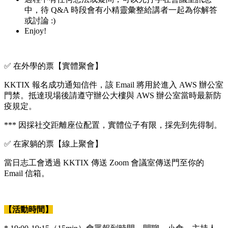
中，待 Q&A 時段會有小精靈彙整給講者一起為你解答
或討論 :)
Enjoy!
✅ 在外學的票【實體聚會】
KKTIX 報名成功通知信件，該 Email 將用於進入 AWS 辦公室
門禁。抵達現場後請遵守辦公大樓與 AWS 辦公室當時最新防
疫規定。
*** 因採社交距離座位配置，實體位子有限，採先到先得制。
✅ 在家躺的票【線上聚會】
當日志工會透過 KKTIX 傳送 Zoom 會議室傳送門至你的
Email 信箱。
【活動時間】