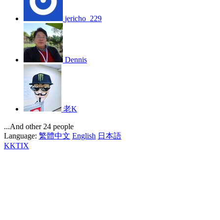
jericho_229
Dennis
老K
...And other 24 people
Language:
繁體中文
English
日本語
KKTIX