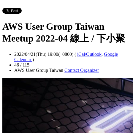
AWS User Group Taiwan
Meetup 2022-04 線上 / 下小聚
2022/04/21(Thu) 19:00(+0800)
(
iCal/Outlook
,
Google
Calendar
)
46 / 115
AWS User Group Taiwan
Contact Organizer