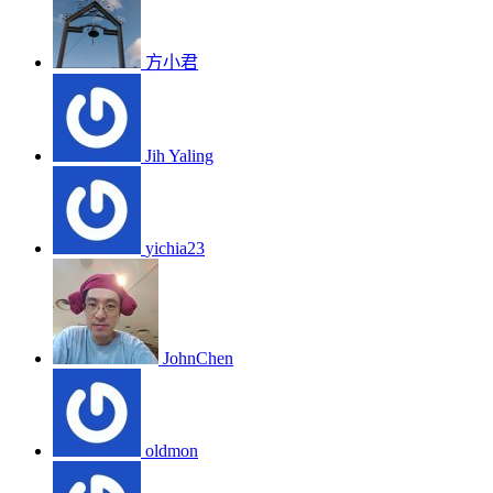
方小君
Jih Yaling
yichia23
JohnChen
oldmon