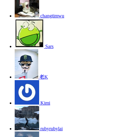
changtimwu
Sars
老K
Kimi
rubyrubylai