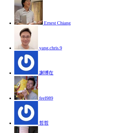
Ernest Chiang
yang.chris.9
謝博在
feel989
哲哲