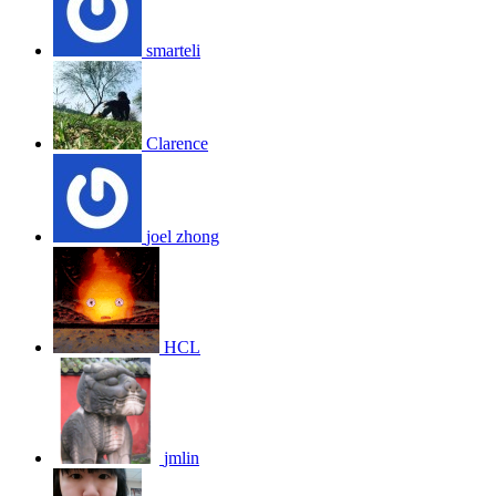
smarteli
Clarence
joel zhong
HCL
jmlin