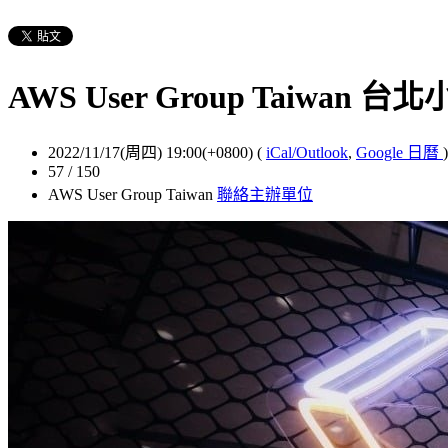
AWS User Group Taiwan 台
2022/11/17(周四) 19:00(+0800)
(
iCal/Outlook
,
Google 日曆
)
57 / 150
AWS User Group Taiwan
聯絡主辦單位