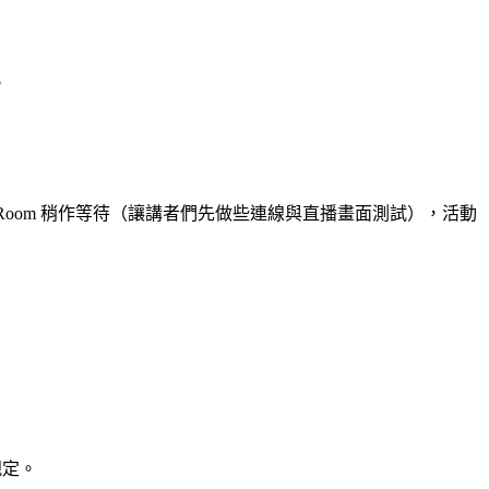
。
g Room 稍作等待（讓講者們先做些連線與直播畫面測試），活動
規定。