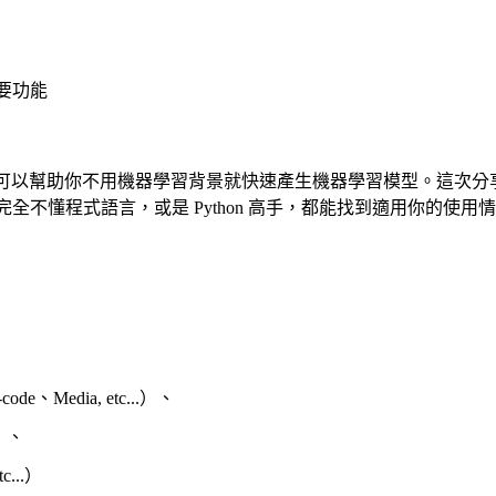
主要功能
可以幫助你不用機器學習背景就快速產生機器學習模型。這次分享將介紹三種
Gluon。不管你是完全不懂程式語言，或是 Python 高手，都能找到適用你的
de、Media, etc...）、
）、
..）