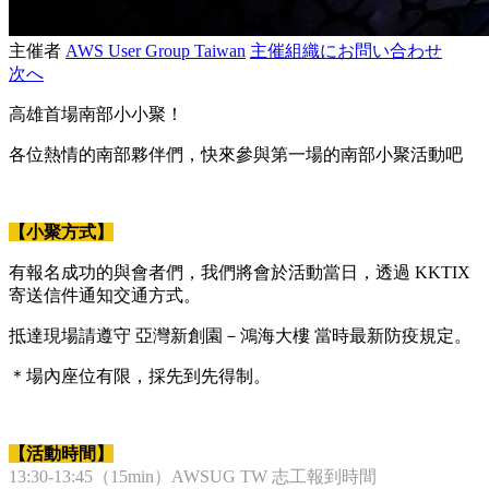
主催者
AWS User Group Taiwan
主催組織にお問い合わせ
次へ
高雄首場南部小小聚！
各位熱情的南部夥伴們，快來參與第一場的南部小聚活動吧
【小聚方式】
有報名成功的與會者們，我們將會於活動當日，透過 KKTIX
寄送信件通知交通方式。
抵達現場請遵守 亞灣新創園－鴻海大樓 當時最新防疫規定。
＊場內座位有限，採先到先得制。
【活動時間】
13:30-13:45（15min）AWSUG TW 志工報到時間