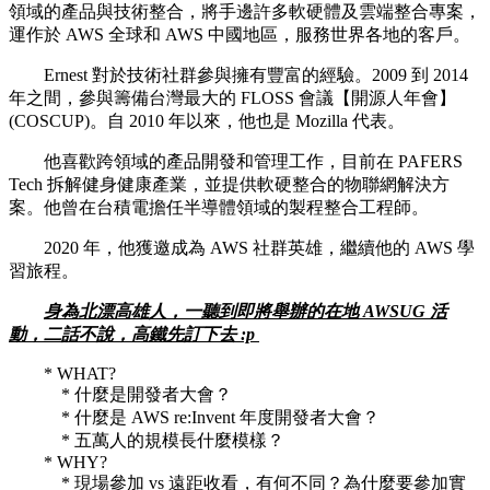
領域的產品與技術整合，將手邊許多軟硬體及雲端整合專案，
運作於 AWS 全球和 AWS 中國地區，服務世界各地的客戶。
Ernest 對於技術社群參與擁有豐富的經驗。2009 到 2014
年之間，參與籌備台灣最大的 FLOSS 會議【開源人年會】
(COSCUP)。自 2010 年以來，他也是 Mozilla 代表。
他喜歡跨領域的產品開發和管理工作，目前在 PAFERS
Tech 拆解健身健康產業，並提供軟硬整合的物聯網解決方
案。他曾在台積電擔任半導體領域的製程整合工程師。
2020 年，他獲邀成為 AWS 社群英雄，繼續他的 AWS 學
習旅程。
身為北漂高雄人，一聽到即將舉辦的在地 AWSUG 活
動，二話不說，高鐵先訂下去 :p
* WHAT?
* 什麼是開發者大會？
* 什麼是 AWS re:Invent 年度開發者大會？
* 五萬人的規模長什麼模樣？
* WHY?
* 現場參加 vs 遠距收看，有何不同？為什麼要參加實