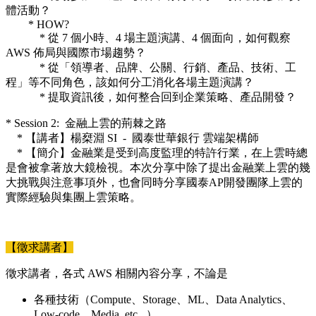
體活動？
* HOW?
* 從 7 個小時、4 場主題演講、4 個面向，如何觀察
AWS 佈局與國際市場趨勢？
* 從「領導者、品牌、公關、行銷、產品、技術、工
程」等不同角色，該如何分工消化各場主題演講？
* 提取資訊後，如何整合回到企業策略、產品開發？
* Session 2: 金融上雲的荊棘之路
* 【講者】楊椉淵 SI - 國泰世華銀行 雲端架構師
* 【簡介】金融業是受到高度監理的特許行業，在上雲時總
是會被拿著放大鏡檢視。本次分享中除了提出金融業上雲的幾
大挑戰與注意事項外，也會同時分享國泰AP開發團隊上雲的
實際經驗與集團上雲策略。
【徵求講者】
徵求講者，各式 AWS 相關內容分享，不論是
各種技術（Compute、Storage、ML、Data Analytics、
Low-code、Media, etc...）、