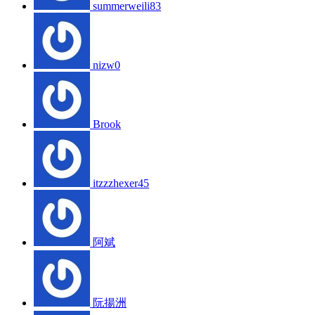
summerweili83
nizw0
Brook
itzzzhexer45
阿斌
阮揚洲