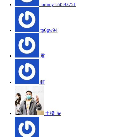
tommy124593751
tp6gw94
君
軒
土撥 Jie