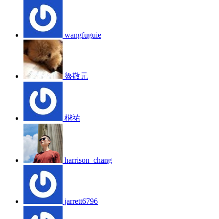
wangfuguie
魯敬元
楷祐
harrison_chang
jarrett6796