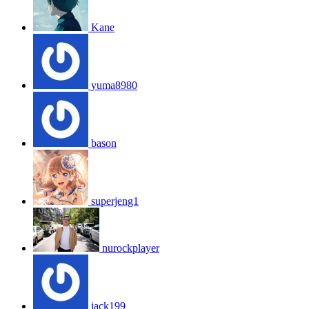
Kane
yuma8980
bason
superjeng1
nurockplayer
jack199