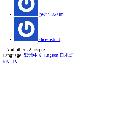
pwr7822alm
dicedistrict
...And other 22 people
Language:
繁體中文
English
日本語
KKTIX