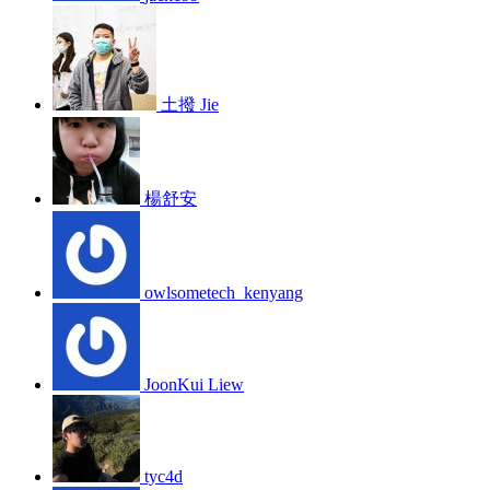
土撥 Jie
楊舒安
owlsometech_kenyang
JoonKui Liew
tyc4d