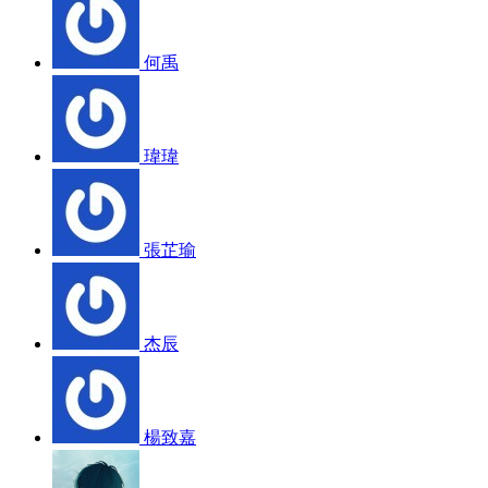
何禹
瑋瑋
張芷瑜
杰辰
楊致嘉