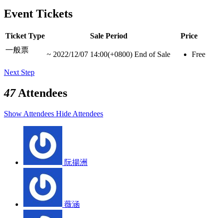
Event Tickets
Ticket Type
Sale Period
Price
一般票
~
2022/12/07 14:00(+0800)
End of Sale
Free
Next Step
47
Attendees
Show Attendees
Hide Attendees
阮揚洲
薇涵