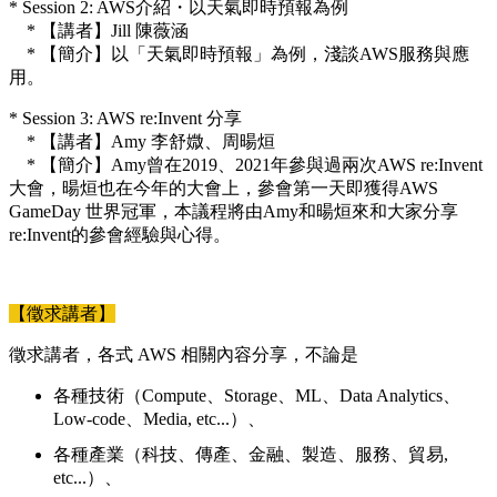
* Session 2: AWS介紹・以天氣即時預報為例
* 【講者】Jill 陳薇涵
* 【簡介】以「天氣即時預報」為例，淺談AWS服務與應
用。
* Session 3: AWS re:Invent 分享
* 【講者】Amy 李舒媺、周暘烜
* 【簡介】Amy曾在2019、2021年參與過兩次AWS re:Invent
大會，暘烜也在今年的大會上，參會第一天即獲得AWS
GameDay 世界冠軍，本議程將由Amy和暘烜來和大家分享
re:Invent的參會經驗與心得。
【徵求講者】
徵求講者，各式 AWS 相關內容分享，不論是
各種技術（Compute、Storage、ML、Data Analytics、
Low-code、Media, etc...）、
各種產業（科技、傳產、金融、製造、服務、貿易,
etc...）、