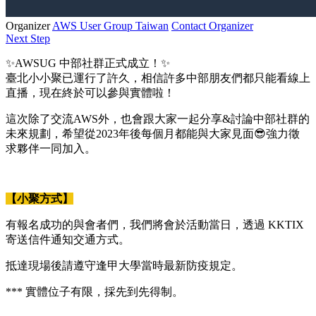
Organizer
AWS User Group Taiwan
Contact Organizer
Next Step
✨AWSUG 中部社群正式成立！✨
臺北小小聚已運行了許久，相信許多中部朋友們都只能看線上
直播，現在終於可以參與實體啦！
這次除了交流AWS外，也會跟大家一起分享&討論中部社群的
未來規劃，希望從2023年後每個月都能與大家見面😎強力徵
求夥伴一同加入。
【小聚方式】
有報名成功的與會者們，我們將會於活動當日，透過 KKTIX
寄送信件通知交通方式。
抵達現場後請遵守逢甲大學當時最新防疫規定。
*** 實體位子有限，採先到先得制。