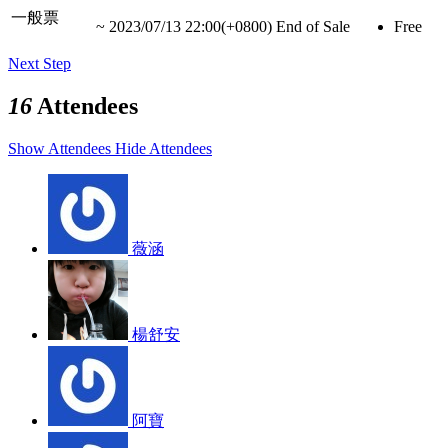
一般票
~
2023/07/13 22:00(+0800)
End of Sale
Free
Next Step
16
Attendees
Show Attendees
Hide Attendees
薇涵
楊舒安
阿寶