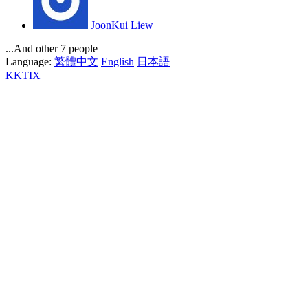
JoonKui Liew
...And other 7 people
Language:
繁體中文
English
日本語
KKTIX