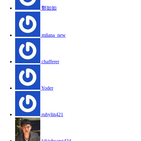
鄭如如
milana_new
chafferer
Yoder
rubylin421
kikichuang424