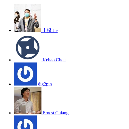
土撥 Jie
Kehao Chen
dig2pin
Ernest Chiang