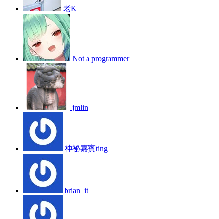
老K
Not a programmer
jmlin
神祕嘉賓ting
brian_it