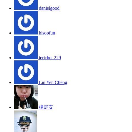
danielgood
hisopfun
jericho_229
Lin Yen Cheng
楊舒安