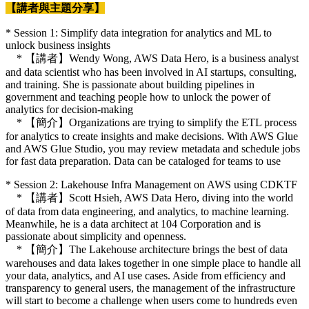
【講者與主題分享】
* Session 1: Simplify data integration for analytics and ML to
unlock business insights
* 【講者】Wendy Wong, AWS Data Hero, is a business analyst
and data scientist who has been involved in AI startups, consulting,
and training. She is passionate about building pipelines in
government and teaching people how to unlock the power of
analytics for decision-making
* 【簡介】Organizations are trying to simplify the ETL process
for analytics to create insights and make decisions. With AWS Glue
and AWS Glue Studio, you may review metadata and schedule jobs
for fast data preparation. Data can be cataloged for teams to use
* Session 2: Lakehouse Infra Management on AWS using CDKTF
* 【講者】Scott Hsieh, AWS Data Hero, diving into the world
of data from data engineering, and analytics, to machine learning.
Meanwhile, he is a data architect at 104 Corporation and is
passionate about simplicity and openness.
* 【簡介】The Lakehouse architecture brings the best of data
warehouses and data lakes together in one simple place to handle all
your data, analytics, and AI use cases. Aside from efficiency and
transparency to general users, the management of the infrastructure
will start to become a challenge when users come to hundreds even