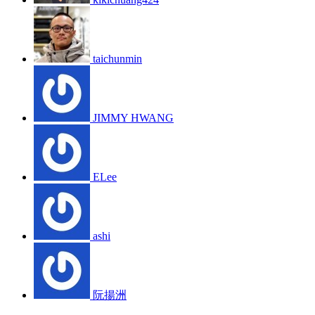
taichunmin
JIMMY HWANG
ELee
ashi
阮揚洲