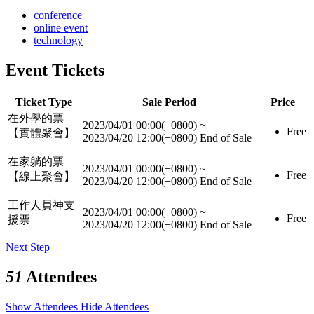
conference
online event
technology
Event Tickets
Ticket Type
Sale Period
Price
在外學的票
2023/04/01 00:00(+0800)
~
Free
【實體聚會】
2023/04/20 12:00(+0800)
End of Sale
在家躺的票
2023/04/01 00:00(+0800)
~
Free
【線上聚會】
2023/04/20 12:00(+0800)
End of Sale
工作人員神支
2023/04/01 00:00(+0800)
~
Free
援票
2023/04/20 12:00(+0800)
End of Sale
Next Step
51
Attendees
Show Attendees
Hide Attendees