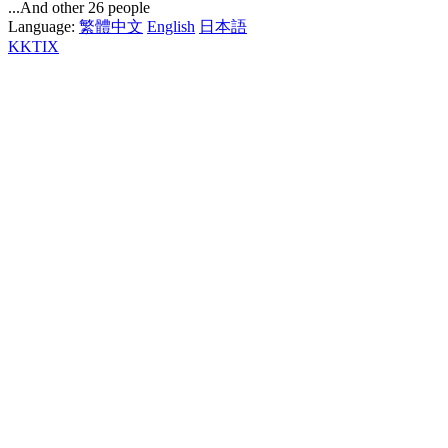
...And other 26 people
Language:
繁體中文
English
日本語
KKTIX