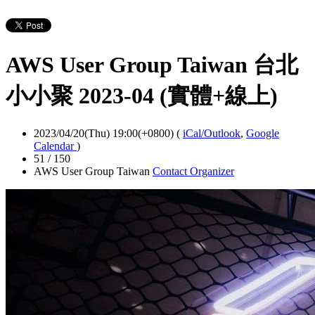
AWS User Group Taiwan 台北
小小聚 2023-04 (實體+線上)
2023/04/20(Thu) 19:00(+0800)
(
iCal/Outlook
,
Google
Calendar
)
51 / 150
AWS User Group Taiwan
Contact Organizer