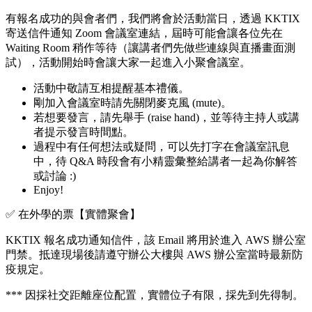
有報名成功的與會者們，我們將會於活動當日，透過 KKTIX
寄送信件通知 Zoom 會議室連結，屆時可能會讓各位先在
Waiting Room 稍作等待（讓講者們先做些連線與直播畫面測
試），活動開始時會讓大家一起進入小聚會議室。
活動中敬請互相提醒基本禮儀。
剛加入會議室時請先關閉麥克風 (mute)。
若想要發言，請先舉手 (raise hand)，並等待主持人或講
者提示發言時間點。
過程中有任何想法或疑問，可以先打字在會議室訊息
中，待 Q&A 時段會有小精靈彙整給講者一起為你解答
或討論 :)
Enjoy!
✅ 在外學的票【實體聚會】
KKTIX 報名成功通知信件，該 Email 將用於進入 AWS 辦公室
門禁。抵達現場後請遵守辦公大樓與 AWS 辦公室當時最新防
疫規定。
*** 因採社交距離座位配置，實體位子有限，採先到先得制。