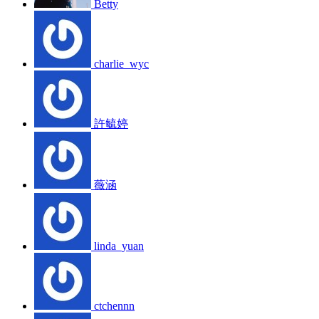
Betty
charlie_wyc
許毓婷
薇涵
linda_yuan
ctchennn