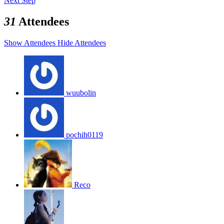
Next Step
31
Attendees
Show Attendees
Hide Attendees
wuubolin
pochih0119
Reco