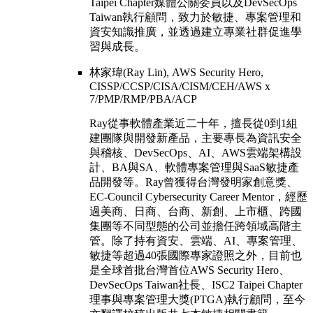
Taipei Chapter媒體公關委員以及DevSecOps
Taiwan執行顧問，致力於敏捷、專案管理和
資安知識推廣，並透過建立專業社群促進學
習與成長。
林家瑋(Ray Lin), AWS Security Hero,
CISSP/CCSP/CISA/CISM/CEH/AWS x
7/PMP/RMP/PBA/ACP
Ray從事軟體產業近二十年，擅長從0到1組
建團隊與開發新產品，主要專長為資訊安全
與稽核、DevSecOps、AI、AWS雲端架構設
計、BA與SA、軟體專案管理與SaaS敏捷產
品開發等。Ray曾獲得台灣發明家創意獎、
EC-Council Cybersecurity Career Mentor，經歷
過美商、日商、台商、新創、上市櫃、跨國
集團等不同型態的公司並擔任跨領域高階主
管。除了持有資安、雲端、AI、專案管理、
敏捷等超過40張國際專家證照之外，目前也
是全球首批台灣首位AWS Security Hero、
DevSecOps Taiwan社長、ISC2 Taipei Chapter
理事與專案管理大獎(PTGA)執行顧問，至今