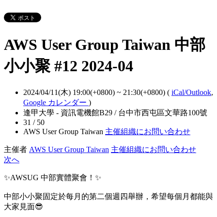
AWS User Group Taiwan 中部
小小聚 #12 2024-04
2024/04/11(木) 19:00(+0800)
~
21:30(+0800)
(
iCal/Outlook
,
Google カレンダー
)
逢甲大學 - 資訊電機館B29 / 台中市西屯區文華路100號
31 / 50
AWS User Group Taiwan
主催組織にお問い合わせ
主催者
AWS User Group Taiwan
主催組織にお問い合わせ
次へ
✨AWSUG 中部實體聚會！✨
中部小小聚固定於每月的第二個週四舉辦，希望每個月都能與
大家見面😎