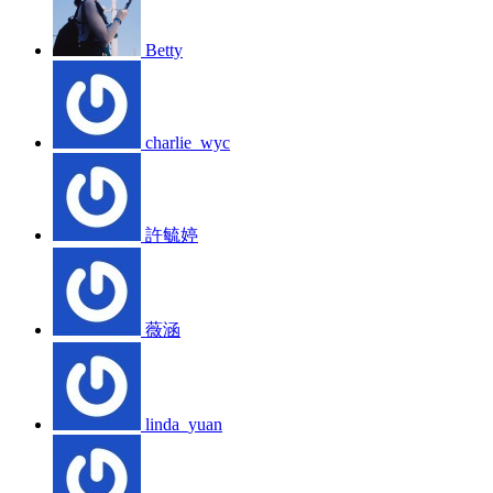
Betty
charlie_wyc
許毓婷
薇涵
linda_yuan