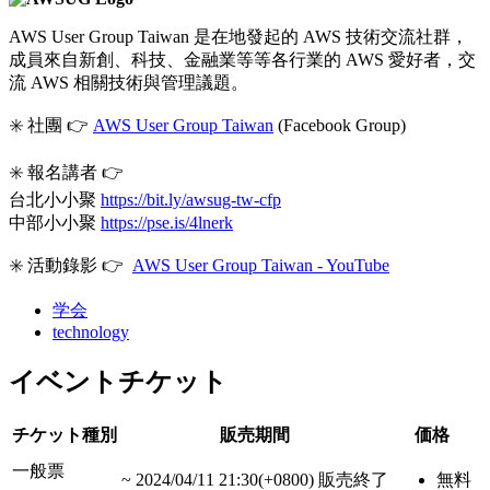
AWS User Group Taiwan 是在地發起的 AWS 技術交流社群，
成員來自新創、科技、金融業等等各行業的 AWS 愛好者，交
流 AWS 相關技術與管理議題。
✳️ 社團 👉
AWS User Group Taiwan
(Facebook Group)
✳️ 報名講者 👉
台北小小聚
https://bit.ly/awsug-tw-cfp
中部小小聚
https://pse.is/4lnerk
✳️ 活動錄影 👉
AWS User Group Taiwan - YouTube
学会
technology
イベントチケット
チケット種別
販売期間
価格
一般票
~
2024/04/11 21:30(+0800)
販売終了
無料