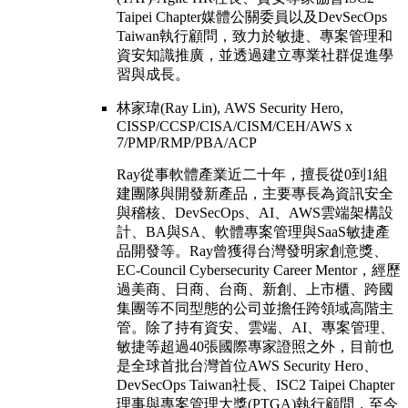
Taipei Chapter媒體公關委員以及DevSecOps
Taiwan執行顧問，致力於敏捷、專案管理和
資安知識推廣，並透過建立專業社群促進學
習與成長。
林家瑋(Ray Lin), AWS Security Hero,
CISSP/CCSP/CISA/CISM/CEH/AWS x
7/PMP/RMP/PBA/ACP
Ray從事軟體產業近二十年，擅長從0到1組
建團隊與開發新產品，主要專長為資訊安全
與稽核、DevSecOps、AI、AWS雲端架構設
計、BA與SA、軟體專案管理與SaaS敏捷產
品開發等。Ray曾獲得台灣發明家創意獎、
EC-Council Cybersecurity Career Mentor，經歷
過美商、日商、台商、新創、上市櫃、跨國
集團等不同型態的公司並擔任跨領域高階主
管。除了持有資安、雲端、AI、專案管理、
敏捷等超過40張國際專家證照之外，目前也
是全球首批台灣首位AWS Security Hero、
DevSecOps Taiwan社長、ISC2 Taipei Chapter
理事與專案管理大獎(PTGA)執行顧問，至今